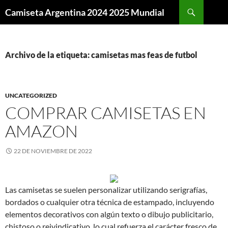
Buscar
Camiseta Argentina 2024 2025 Mundial
SALTAR
AL
CONTENIDO
Archivo de la etiqueta: camisetas mas feas de futbol
UNCATEGORIZED
COMPRAR CAMISETAS EN
AMAZON
22 DE NOVIEMBRE DE 2022
Las camisetas se suelen personalizar utilizando serigrafías,
bordados o cualquier otra técnica de estampado, incluyendo
elementos decorativos con algún texto o dibujo publicitario,
chistoso o reivindicativo, lo cual refuerza el carácter fresco de