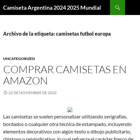
Buscar
Camiseta Argentina 2024 2025 Mundial
SALTAR
AL
CONTENIDO
Archivo de la etiqueta: camisetas futbol europa
UNCATEGORIZED
COMPRAR CAMISETAS EN
AMAZON
22 DE NOVIEMBRE DE 2022
Las camisetas se suelen personalizar utilizando serigrafías,
bordados o cualquier otra técnica de estampado, incluyendo
elementos decorativos con algún texto o dibujo publicitario,
chistoso o reivindicativo, lo cual refuerza el carácter fresco de