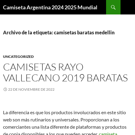
Buscar
Camiseta Argentina 2024 2025 Mundial
SALTAR
AL
CONTENIDO
Archivo de la etiqueta: camisetas baratas medellin
UNCATEGORIZED
CAMISETAS RAYO
VALLECANO 2019 BARATAS
22 DE NOVIEMBRE DE 2022
La diferencia es que los productos involucrados en este sitio
web son más rutinarios y universales. Proporcionan a los
comerciantes una lista diferente de plataformas y productos
de copia disponibles a los que pueden acceder,
camiseta