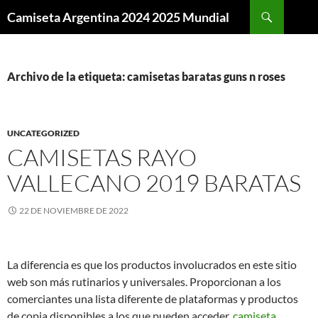
Buscar
Camiseta Argentina 2024 2025 Mundial
SALTAR
AL
CONTENIDO
Archivo de la etiqueta: camisetas baratas guns n roses
UNCATEGORIZED
CAMISETAS RAYO
VALLECANO 2019 BARATAS
22 DE NOVIEMBRE DE 2022
La diferencia es que los productos involucrados en este sitio
web son más rutinarios y universales. Proporcionan a los
comerciantes una lista diferente de plataformas y productos
de copia disponibles a los que pueden acceder,
camiseta