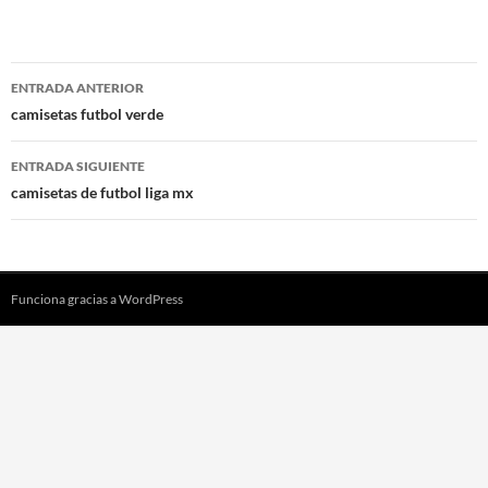
Navegación
ENTRADA ANTERIOR
de
camisetas futbol verde
entradas
ENTRADA SIGUIENTE
camisetas de futbol liga mx
Funciona gracias a WordPress