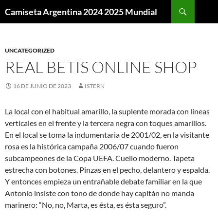
Buscar
Camiseta Argentina 2024 2025 Mundial
SALTAR
AL
CONTENIDO
UNCATEGORIZED
REAL BETIS ONLINE SHOP
16 DE JUNIO DE 2023
ISTERN
La local con el habitual amarillo, la suplente morada con líneas
verticales en el frente y la tercera negra con toques amarillos.
En el local se toma la indumentaria de 2001/02, en la visitante
rosa es la histórica campaña 2006/07 cuando fueron
subcampeones de la Copa UEFA. Cuello moderno. Tapeta
estrecha con botones. Pinzas en el pecho, delantero y espalda.
Y entonces empieza un entrañable debate familiar en la que
Antonio insiste con tono de donde hay capitán no manda
marinero: “No, no, Marta, es ésta, es ésta seguro”.