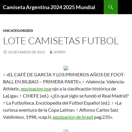
Buscar
Camiseta Argentina 2024 2025 Mundial
SALTAR
AL
CONTENIDO
UNCATEGORIZED
LOTE CAMISETAS FUTBOL
20 DE MARZO DE 2023
ISTERN
↑ «EL CAFÉ DE GARCÍA Y LOS PRIMEROS AÑOS DE FOOT-
BALL EN BILBAO – PRIMERA PARTE». ↑ «Valencia: Valencia-
Athletic,
equipacion psg
ojo a la clasificación histórica de
LaLiga». ↑ CIHEFE (ed.). «¿En qué siglo se fundó el Real Madrid?
↑ La Futbolteca. Enciclopedia del Fútbol Español (ed.). ↑ «La
curiosa aventura de la Copa Latina». ↑ Alfonso Carlos Saiz
Valdivieso, 1998, «cap.II,
equipacion de brasil
pag.235».