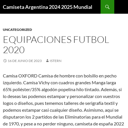
Buscar
Camiseta Argentina 2024 2025 Mundial
SALTAR
AL
CONTENIDO
UNCATEGORIZED
EQUIPACIONES FUTBOL
2020
16 DE JUNIO DE 2023
ISTERN
Camisa OXFORD Camisa de hombre con bolsillo en pecho
izquierdo. Camisa Vichy con cuadros grandes Manga larga
65% poliéster/35% algodón popelina hilo tintado. Además, si
lo deseas las podemos estampar y personalizar con vuestros
logos o diseños, pues tememos talleres de serigrafía textil y
podemos estampar casi cualquier diseño. Asimismo, aquí se
disputaron los 2 partidos de las Eliminatorias para el Mundial
de 1970, y pese a no perder ninguno, camiseta de españa 2022