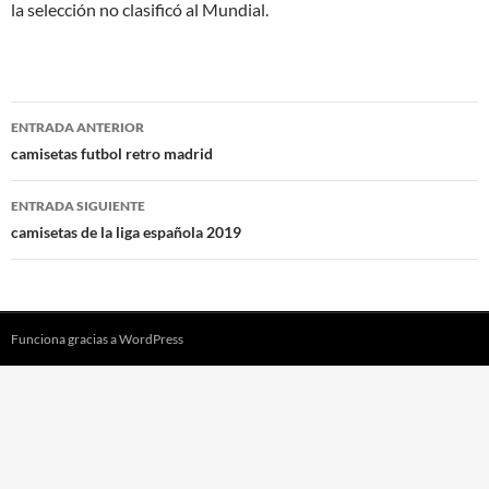
la selección no clasificó al Mundial.
Navegación
ENTRADA ANTERIOR
de
camisetas futbol retro madrid
entradas
ENTRADA SIGUIENTE
camisetas de la liga española 2019
Funciona gracias a WordPress