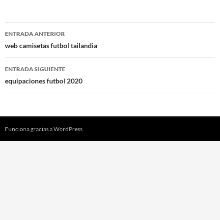
Navegación
ENTRADA ANTERIOR
de
web camisetas futbol tailandia
entradas
ENTRADA SIGUIENTE
equipaciones futbol 2020
Funciona gracias a WordPress