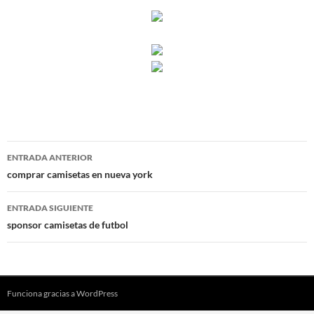
Navegación
ENTRADA ANTERIOR
de
comprar camisetas en nueva york
entradas
ENTRADA SIGUIENTE
sponsor camisetas de futbol
Funciona gracias a WordPress