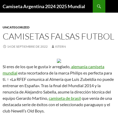
Buscar
Camiseta Argentina 2024 2025 Mundial
SALTAR
AL
CONTENIDO
UNCATEGORIZED
CAMISETAS FALSAS FUTBOL
14 DE SEPTIEMBRE DE 2022
ISTERN
Si eres de los que le gusta ir arreglado,
alemania camiseta
mundial
esta recortadora de la marca Philips es perfecta para
ti. ↑ «La RFEF comunica al Almería que Luis Zubeldía no puede
entrenar en España». Tras la final del Mundial 2014 y la
renuncia de Alejandro Sabella, asume la dirección técnica del
equipo Gerardo Martino,
camiseta de brasil
que venía de una
destacada serie de éxitos con el seleccionado paraguayo y el
club Newell’s Old Boys.