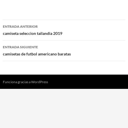
Navegación
ENTRADA ANTERIOR
de
camiseta seleccion tailandia 2019
entradas
ENTRADA SIGUIENTE
camisetas de futbol americano baratas
Funciona gracias a WordPress