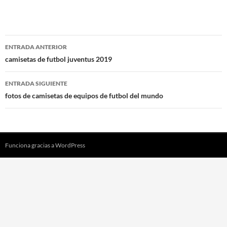
Navegación
ENTRADA ANTERIOR
de
camisetas de futbol juventus 2019
entradas
ENTRADA SIGUIENTE
fotos de camisetas de equipos de futbol del mundo
Funciona gracias a WordPress