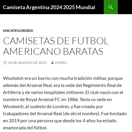
Buscar
Camiseta Argentina 2024 2025 Mundial
SALTAR
AL
CONTENIDO
UNCATEGORIZED
CAMISETAS DE FUTBOL
AMERICANO BARATAS
10 DE AGOSTO DE 2023
ISTERN
Woolwich era un barrio con mucha tradición militar, porque
además del Arsenal Real, era la sede del Regimiento Real de
Artillería y de varios hospitales militares. El club nació con el
nombre de Royal Arsenal FC en 1886. Tenía su sede en
Woolwich, al sudeste de Londres, y fue creado por
trabajadores del Arsenal Real (de ahí el nombre). Fue fundado
en 2019 por una persona que desde los 4 años ha estado
enamorada del fútbol.