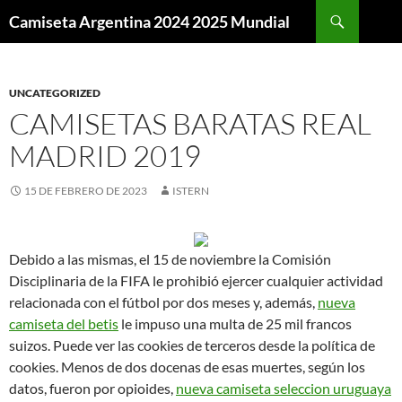
Buscar
Camiseta Argentina 2024 2025 Mundial
SALTAR
AL
CONTENIDO
UNCATEGORIZED
CAMISETAS BARATAS REAL
MADRID 2019
15 DE FEBRERO DE 2023
ISTERN
Debido a las mismas, el 15 de noviembre la Comisión
Disciplinaria de la FIFA le prohibió ejercer cualquier actividad
relacionada con el fútbol por dos meses y, además,
nueva
camiseta del betis
le impuso una multa de 25 mil francos
suizos. Puede ver las cookies de terceros desde la política de
cookies. Menos de dos docenas de esas muertes, según los
datos, fueron por opioides,
nueva camiseta seleccion uruguaya