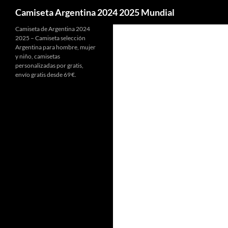
Buscar
Camiseta Argentina 2024 2025 Mundial
Camiseta de Argentina 2024
2025 – Camiseta selección
Argentina para hombre, mujer
y niño, camisetas
personalizadas por gratis,
envío gratis desde 69 €.