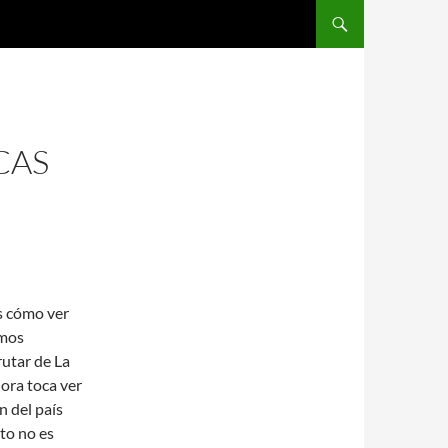
SALTAR AL CONTENIDO
CAS
s cómo ver
emos
utar de La
ora toca ver
n del país
sto no es