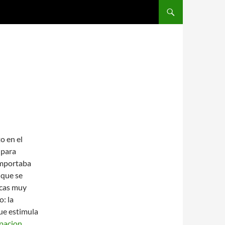
SALTAR AL CONTENIDO
o en el
 para
importaba
 que se
icas muy
o: la
que estimula
pacion