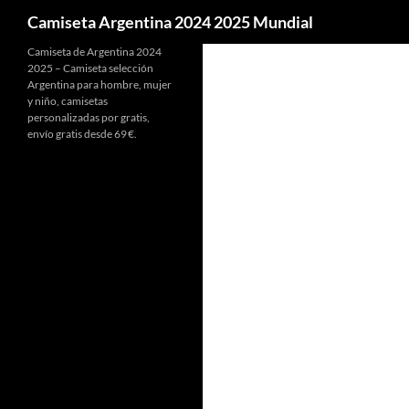
Buscar
Camiseta Argentina 2024 2025 Mundial
Camiseta de Argentina 2024
2025 – Camiseta selección
Argentina para hombre, mujer
y niño, camisetas
personalizadas por gratis,
envío gratis desde 69 €.