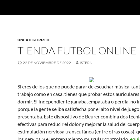
UNCATEGORIZED
TIENDA FUTBOL ONLINE
22 DE NOVIEMBRE DE 2022
ISTERN
Si eres de los que no puede parar de escuchar música, tant
trabajo como en casa, tienes que probar estos auriculares
dormir. Si Independiente ganaba, empataba o perdía, no 
porque la gente se iba satisfecha por el alto nivel de juego
presentaba. Este dispositivo de Beurer combina dos técn
efectivas para reducir el dolor y mejorar la salud del cuerp
estimulación nerviosa transcutánea (entre otras cosas), 
los nervios, y el entrenamiento muscular controlado,
equi