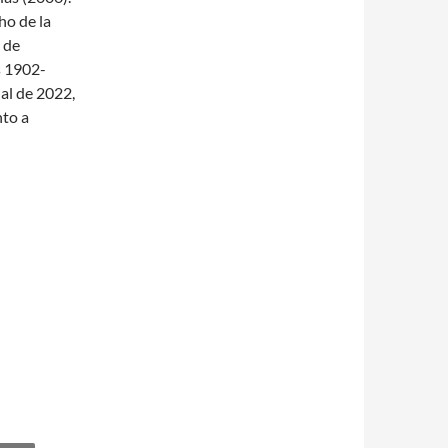
ho de la
 de
 1902-
ial de 2022,
nto a