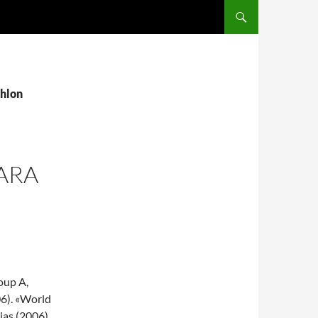
SALTAR AL CONTENIDO
thlon
ARA
oup A,
06). «World
ias (2006).