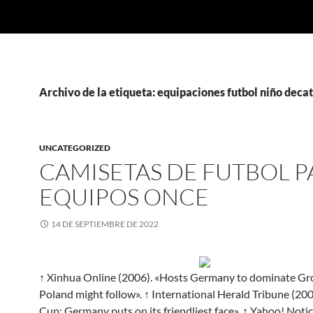
Archivo de la etiqueta: equipaciones futbol niño deca
UNCATEGORIZED
CAMISETAS DE FUTBOL P
EQUIPOS ONCE
14 DE SEPTIEMBRE DE 2022
↑ Xinhua Online (2006). «Hosts Germany to dominate Gr
Poland might follow». ↑ International Herald Tribune (20
Cup: Germany puts on its friendliest face». ↑ Yahoo! Notic