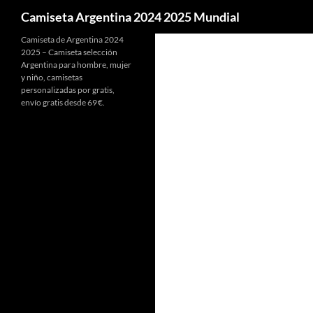
Buscar
Camiseta Argentina 2024 2025 Mundial
Camiseta de Argentina 2024
2025 – Camiseta selección
Argentina para hombre, mujer
y niño, camisetas
personalizadas por gratis,
envío gratis desde 69 €.