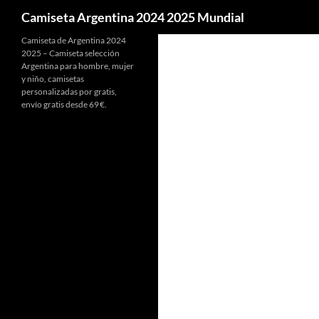
Buscar
Camiseta Argentina 2024 2025 Mundial
Camiseta de Argentina 2024
2025 – Camiseta selección
Argentina para hombre, mujer
y niño, camisetas
personalizadas por gratis,
envío gratis desde 69 €.