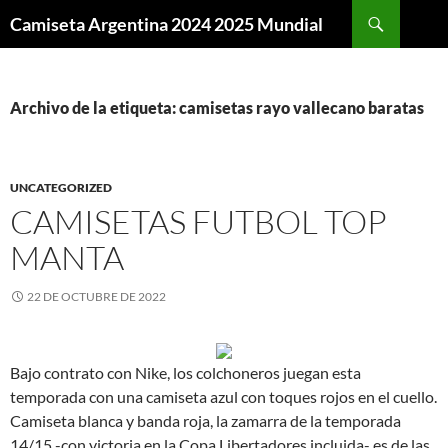
Buscar
Camiseta Argentina 2024 2025 Mundial
SALTAR
AL
CONTENIDO
Archivo de la etiqueta: camisetas rayo vallecano baratas
UNCATEGORIZED
CAMISETAS FUTBOL TOP
MANTA
22 DE OCTUBRE DE 2022
Bajo contrato con Nike, los colchoneros juegan esta
temporada con una camiseta azul con toques rojos en el cuello.
Camiseta blanca y banda roja, la zamarra de la temporada
14/15 -con victoria en la Copa Libertadores incluida- es de las