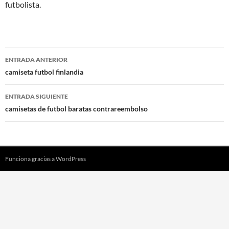
futbolista.
Navegación
ENTRADA ANTERIOR
de
camiseta futbol finlandia
entradas
ENTRADA SIGUIENTE
camisetas de futbol baratas contrareembolso
Funciona gracias a WordPress