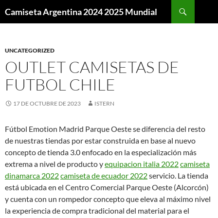
Buscar
Camiseta Argentina 2024 2025 Mundial
SALTAR
AL
CONTENIDO
UNCATEGORIZED
OUTLET CAMISETAS DE
FUTBOL CHILE
17 DE OCTUBRE DE 2023
ISTERN
Fútbol Emotion Madrid Parque Oeste se diferencia del resto
de nuestras tiendas por estar construida en base al nuevo
concepto de tienda 3.0 enfocado en la especialización más
extrema a nivel de producto y
equipacion italia 2022
camiseta
dinamarca 2022
camiseta de ecuador 2022
servicio. La tienda
está ubicada en el Centro Comercial Parque Oeste (Alcorcón)
y cuenta con un rompedor concepto que eleva al máximo nivel
la experiencia de compra tradicional del material para el