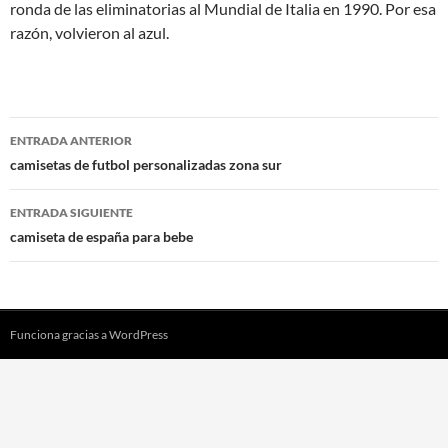
ronda de las eliminatorias al Mundial de Italia en 1990. Por esa
razón, volvieron al azul.
Navegación
ENTRADA ANTERIOR
de
camisetas de futbol personalizadas zona sur
entradas
ENTRADA SIGUIENTE
camiseta de españa para bebe
Funciona gracias a WordPress