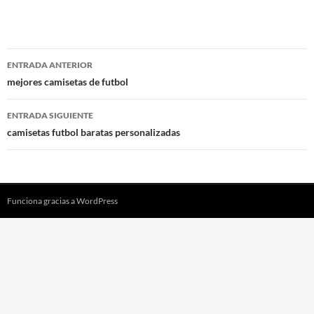
Navegación
ENTRADA ANTERIOR
de
mejores camisetas de futbol
entradas
ENTRADA SIGUIENTE
camisetas futbol baratas personalizadas
Funciona gracias a WordPress