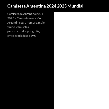
Buscar
Camiseta Argentina 2024 2025 Mundial
Camiseta de Argentina 2024
2025 – Camiseta selección
Argentina para hombre, mujer
y niño, camisetas
personalizadas por gratis,
envío gratis desde 69 €.