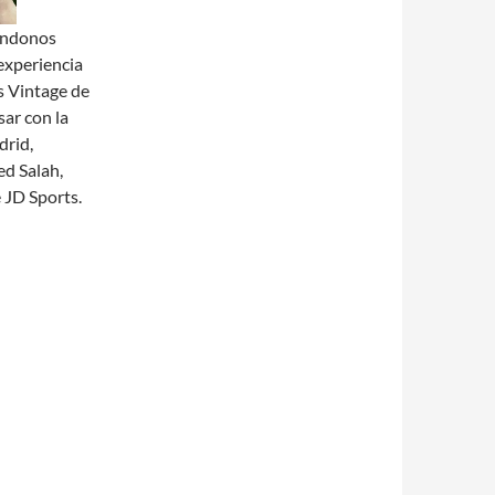
iéndonos
experiencia
s Vintage de
sar con la
drid,
d Salah,
 JD Sports.