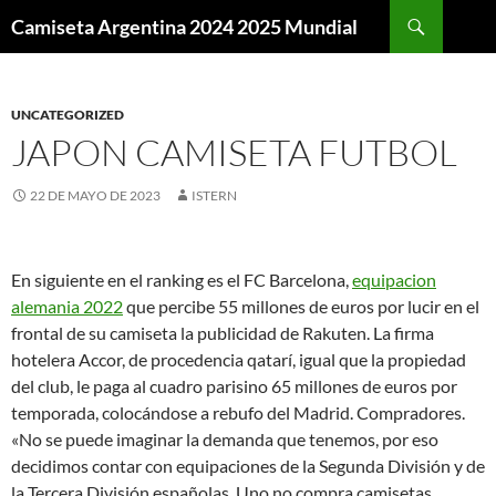
Buscar
Camiseta Argentina 2024 2025 Mundial
SALTAR
AL
CONTENIDO
UNCATEGORIZED
JAPON CAMISETA FUTBOL
22 DE MAYO DE 2023
ISTERN
En siguiente en el ranking es el FC Barcelona,
equipacion
alemania 2022
que percibe 55 millones de euros por lucir en el
frontal de su camiseta la publicidad de Rakuten. La firma
hotelera Accor, de procedencia qatarí, igual que la propiedad
del club, le paga al cuadro parisino 65 millones de euros por
temporada, colocándose a rebufo del Madrid. Compradores.
«No se puede imaginar la demanda que tenemos, por eso
decidimos contar con equipaciones de la Segunda División y de
la Tercera División españolas. Uno no compra camisetas