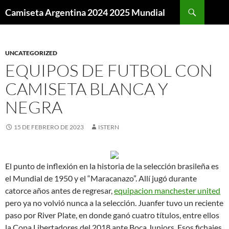
Buscar
Camiseta Argentina 2024 2025 Mundial
SALTAR
AL
CONTENIDO
UNCATEGORIZED
EQUIPOS DE FUTBOL CON
CAMISETA BLANCA Y
NEGRA
15 DE FEBRERO DE 2023
ISTERN
El punto de inflexión en la historia de la selección brasileña es
el Mundial de 1950 y el “Maracanazo”. Allí jugó durante
catorce años antes de regresar,
equipacion manchester united
pero ya no volvió nunca a la selección. Juanfer tuvo un reciente
paso por River Plate, en donde ganó cuatro títulos, entre ellos
la Copa Libertadores del 2018 ante Boca Juniors. Esos fichajes