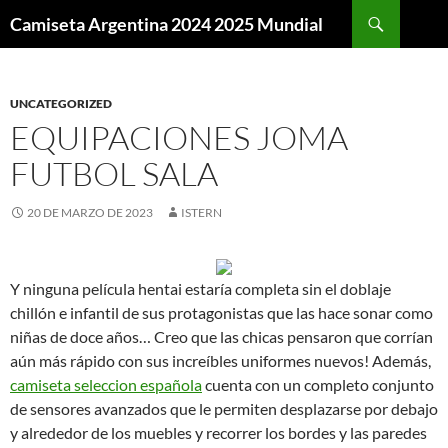
Buscar
Camiseta Argentina 2024 2025 Mundial
SALTAR
AL
CONTENIDO
UNCATEGORIZED
EQUIPACIONES JOMA
FUTBOL SALA
20 DE MARZO DE 2023
ISTERN
Y ninguna película hentai estaría completa sin el doblaje
chillón e infantil de sus protagonistas que las hace sonar como
niñas de doce años… Creo que las chicas pensaron que corrían
aún más rápido con sus increíbles uniformes nuevos! Además,
camiseta seleccion española
cuenta con un completo conjunto
de sensores avanzados que le permiten desplazarse por debajo
y alrededor de los muebles y recorrer los bordes y las paredes