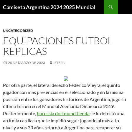
Buscar
Camiseta Argentina 2024 2025 Mundial
SALTAR
AL
CONTENIDO
UNCATEGORIZED
EQUIPACIONES FUTBOL
REPLICAS
20 DE MARZO DE 2023
ISTERN
Por otra parte, el lateral derecho Federico Vieyra, el quinto
jugador con más presencias en el seleccionado y en la misma
posición entre los goleadores históricos de Argentina, jugó su
último torneo en el Mundial Alemania Dinamarca 2019.
Posteriormente,
borussia dortmund tienda
se le detectó una
arritmia cardíaca que le impidió seguir jugando al más alto
nivel y a sus 33 años retornó a Argentina para recuperar su