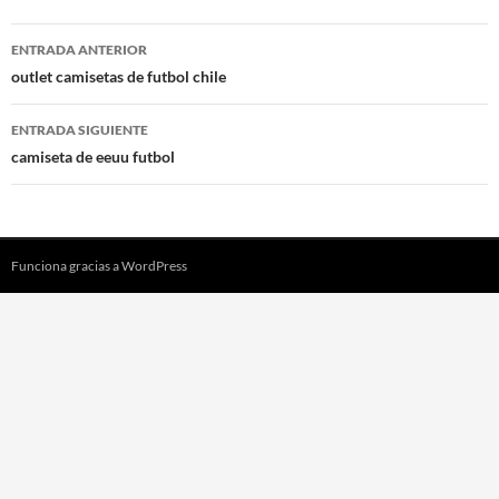
Navegación
ENTRADA ANTERIOR
de
outlet camisetas de futbol chile
entradas
ENTRADA SIGUIENTE
camiseta de eeuu futbol
Funciona gracias a WordPress