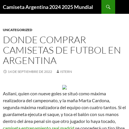
Buscar
Camiseta Argentina 2024 2025 Mundial
SALTAR
AL
CONTENIDO
UNCATEGORIZED
DONDE COMPRAR
CAMISETAS DE FUTBOL EN
ARGENTINA
14 DE SEPTIEMBRE DE 2022
ISTERN
Asllani, quien con nueve goles se situó como máxima
realizadora del campeonato, y la maña Marta Cardona,
segunda máxima realizadora del equipo con cuatro tantos. Si el
guardameta ejecuta el saque, y toca el balón con sus manos
dentro del área penal sin que otro jugador lo haya tocado,
camiseta entrenamiento real madrid
se concederá un tiro libre