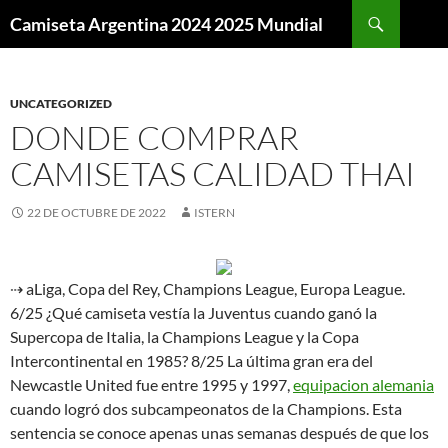
Buscar
Camiseta Argentina 2024 2025 Mundial
SALTAR
AL
CONTENIDO
UNCATEGORIZED
DONDE COMPRAR
CAMISETAS CALIDAD THAI
22 DE OCTUBRE DE 2022
ISTERN
⇢ aLiga, Copa del Rey, Champions League, Europa League.
6/25 ¿Qué camiseta vestía la Juventus cuando ganó la
Supercopa de Italia, la Champions League y la Copa
Intercontinental en 1985? 8/25 La última gran era del
Newcastle United fue entre 1995 y 1997,
equipacion alemania
cuando logró dos subcampeonatos de la Champions. Esta
sentencia se conoce apenas unas semanas después de que los