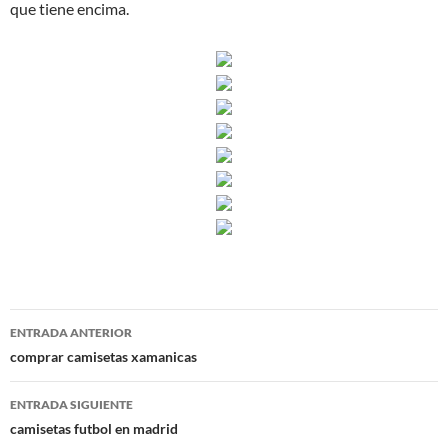
que tiene encima.
Navegación
ENTRADA ANTERIOR
de
comprar camisetas xamanicas
entradas
ENTRADA SIGUIENTE
camisetas futbol en madrid