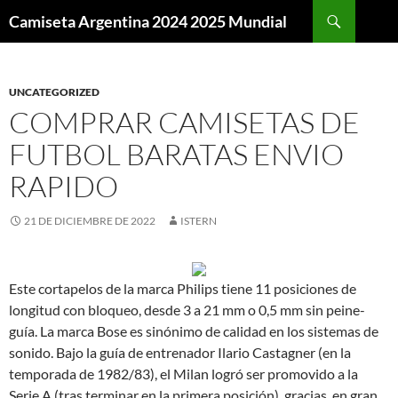
Buscar
Camiseta Argentina 2024 2025 Mundial
SALTAR
AL
CONTENIDO
UNCATEGORIZED
COMPRAR CAMISETAS DE
FUTBOL BARATAS ENVIO
RAPIDO
21 DE DICIEMBRE DE 2022
ISTERN
Este cortapelos de la marca Philips tiene 11 posiciones de
longitud con bloqueo, desde 3 a 21 mm o 0,5 mm sin peine-
guía. La marca Bose es sinónimo de calidad en los sistemas de
sonido. Bajo la guía de entrenador Ilario Castagner (en la
temporada de 1982/83), el Milan logró ser promovido a la
Serie A (tras terminar en la primera posición), gracias, en gran