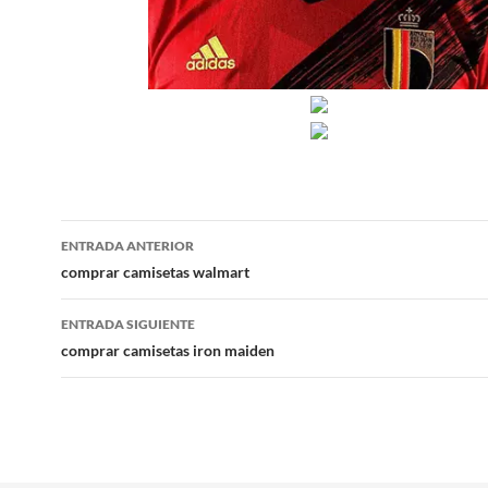
Navegación
ENTRADA ANTERIOR
de
comprar camisetas walmart
entradas
ENTRADA SIGUIENTE
comprar camisetas iron maiden