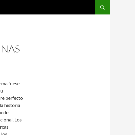
SALTAR AL CONTENIDO
INAS
orma fuese
su
rre perfecto
la historia
puede
icional. Los
arcas
 los