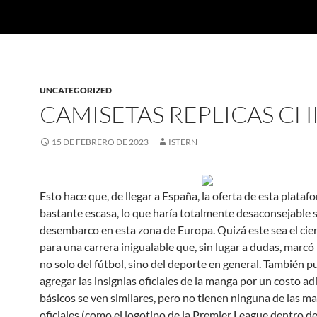
UNCATEGORIZED
CAMISETAS REPLICAS CH
15 DE FEBRERO DE 2023
ISTERN
Esto hace que, de llegar a España, la oferta de esta plataf
bastante escasa, lo que haría totalmente desaconsejable 
desembarco en esta zona de Europa. Quizá este sea el cie
para una carrera inigualable que, sin lugar a dudas, marcó 
no solo del fútbol, sino del deporte en general. También 
agregar las insignias oficiales de la manga por un costo ad
básicos se ven similares, pero no tienen ninguna de las m
oficiales (como el logotipo de la Premier League dentro de