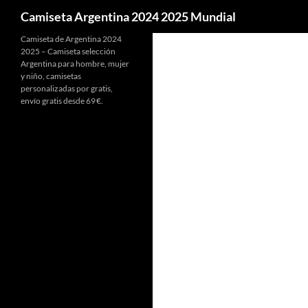
Buscar
Camiseta Argentina 2024 2025 Mundial
Camiseta de Argentina 2024
2025 – Camiseta selección
Argentina para hombre, mujer
y niño, camisetas
personalizadas por gratis,
envío gratis desde 69 €.