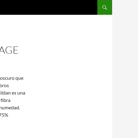
SALTAR AL CONTENIDO
TAGE
 oscuro que
mbros
Gildan es una
fibra
a humedad.
 75%