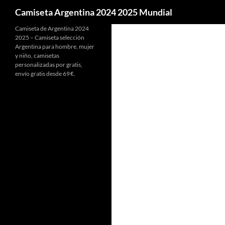
Buscar
Camiseta Argentina 2024 2025 Mundial
Camiseta de Argentina 2024
2025 – Camiseta selección
Argentina para hombre, mujer
y niño, camisetas
personalizadas por gratis,
envío gratis desde 69 €.