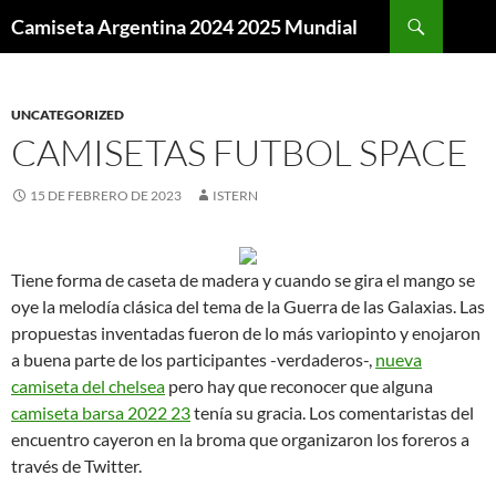
Buscar
Camiseta Argentina 2024 2025 Mundial
SALTAR
AL
CONTENIDO
UNCATEGORIZED
CAMISETAS FUTBOL SPACE
15 DE FEBRERO DE 2023
ISTERN
Tiene forma de caseta de madera y cuando se gira el mango se
oye la melodía clásica del tema de la Guerra de las Galaxias. Las
propuestas inventadas fueron de lo más variopinto y enojaron
a buena parte de los participantes -verdaderos-,
nueva
camiseta del chelsea
pero hay que reconocer que alguna
camiseta barsa 2022 23
tenía su gracia. Los comentaristas del
encuentro cayeron en la broma que organizaron los foreros a
través de Twitter.