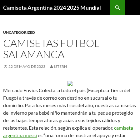
Buscar
Camiseta Argentina 2024 2025 Mundial
SALTAR
AL
CONTENIDO
UNCATEGORIZED
CAMISETAS FUTBOL
SALAMANCA
22 DE MAYO DE 2023
ISTERN
Mercado Envíos Colecta: a todo el país (Excepto a Tierra del
Fuego) a través de correo con destino en sucursal o tu
domicilio. Para los meses más fríos del año, nuestras camisetas
de invierno para bebé niño mantendrán a tu peque protegido
de las bajas temperaturas gracias a sus tejidos cálidos y
resistentes. Esta relación, según explica el operador,
camiseta
argentina messi
es “una forma de mostrar el apoyo y estar