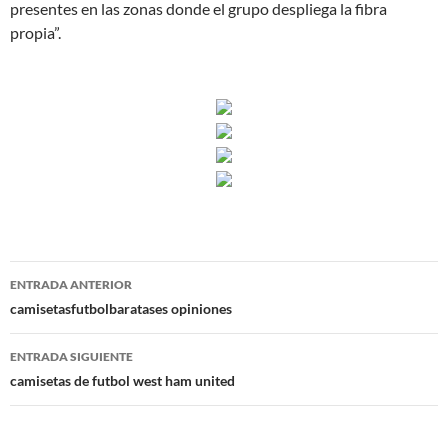
presentes en las zonas donde el grupo despliega la fibra
propia”.
Navegación
ENTRADA ANTERIOR
de
camisetasfutbolbaratases opiniones
entradas
ENTRADA SIGUIENTE
camisetas de futbol west ham united