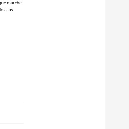
r que marche
o a las