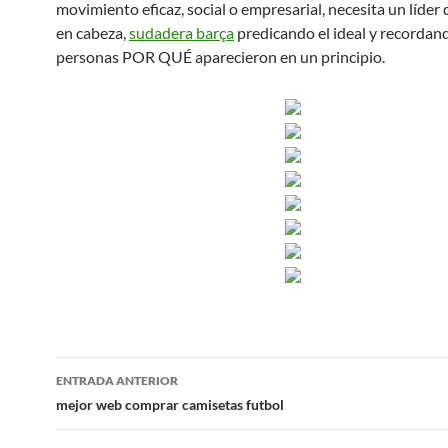
movimiento eficaz, social o empresarial, necesita un líde
en cabeza,
sudadera barça
predicando el ideal y recordand
personas POR QUÉ aparecieron en un principio.
Navegación
ENTRADA ANTERIOR
de
mejor web comprar camisetas futbol
entradas