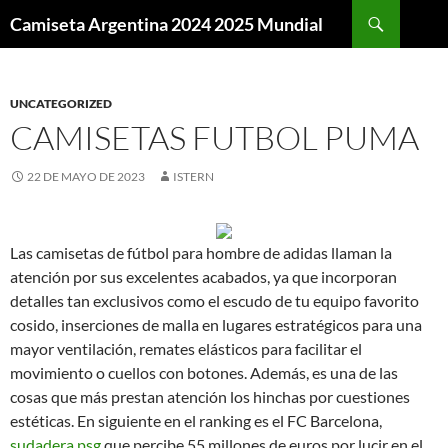
Buscar
Camiseta Argentina 2024 2025 Mundial
SALTAR
AL
CONTENIDO
UNCATEGORIZED
CAMISETAS FUTBOL PUMA
22 DE MAYO DE 2023
ISTERN
Las camisetas de fútbol para hombre de adidas llaman la
atención por sus excelentes acabados, ya que incorporan
detalles tan exclusivos como el escudo de tu equipo favorito
cosido, inserciones de malla en lugares estratégicos para una
mayor ventilación, remates elásticos para facilitar el
movimiento o cuellos con botones. Además, es una de las
cosas que más prestan atención los hinchas por cuestiones
estéticas. En siguiente en el ranking es el FC Barcelona,
sudadera psg
que percibe 55 millones de euros por lucir en el