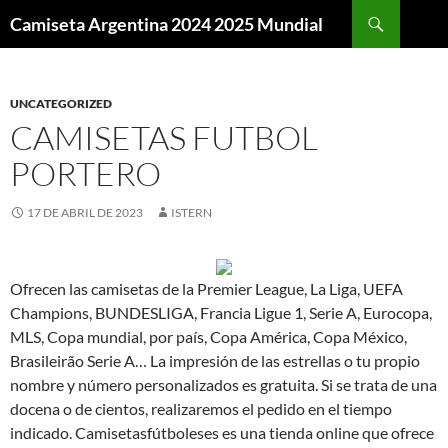
Buscar
Camiseta Argentina 2024 2025 Mundial
SALTAR
AL
CONTENIDO
UNCATEGORIZED
CAMISETAS FUTBOL
PORTERO
17 DE ABRIL DE 2023
ISTERN
Ofrecen las camisetas de la Premier League, La Liga, UEFA
Champions, BUNDESLIGA, Francia Ligue 1, Serie A, Eurocopa,
MLS, Copa mundial, por país, Copa América, Copa México,
Brasileirão Serie A… La impresión de las estrellas o tu propio
nombre y número personalizados es gratuita. Si se trata de una
docena o de cientos, realizaremos el pedido en el tiempo
indicado. Camisetasfútboleses es una tienda online que ofrece