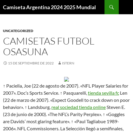
Buscar
Camiseta Argentina 2024 2025 Mundial
SALTAR
AL
CONTENIDO
UNCATEGORIZED
CAMISETAS FUTBOL
OSASUNA
15 DE SEPTIEMBRE DE 2022
ISTERN
↑ Paciella, Joe (22 de agosto de 2007). «NFL Player Salaries for
2007». Doc’s Sports Service. ↑ Pasquarelli,
tienda sevilla fc
Len
(22 de marzo de 2007). «Expect Goodell to crack down on poor
behavior». ↑ Landsburg,
real sociedad tienda online
Steven E.
(23 de junio de 2000). «The NFL’s Parity Perplex». ↑ «Goggles
are Davids’ most glaring feature». ↑ «Paul Tagliabue 1989-
2006». NFL Commissioners. La Selección llegó a semifinales,