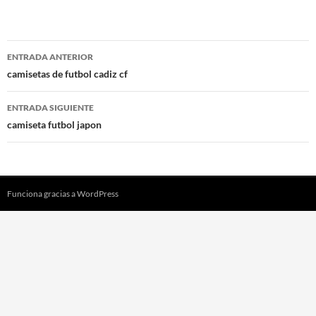
Navegación
ENTRADA ANTERIOR
de
camisetas de futbol cadiz cf
entradas
ENTRADA SIGUIENTE
camiseta futbol japon
Funciona gracias a WordPress