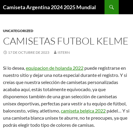
Buscar
Camiseta Argentina 2024 2025 Mundial
SALTAR
AL
CONTENIDO
UNCATEGORIZED
CAMISETAS FUTBOL KELME
17 DE OCTUBRE DE 2023
ISTERN
Si lo desea,
equipacion de holanda 2022
puede registrarse en
nuestro sitio y dejar una nota especial durante el registro. Y si
creías que nuestra selección de camisetas personalizadas
acababa aquí, estás totalmente equivocado, ya que
disponemos también de una gran selección de camisetas
unisex deportivas, perfectas para vestir a tu equipo de fútbol,
baloncesto, vóley, atletismo,
camiseta belgica 2022
pádel… Y si
una camiseta blanca unisex te aburre, no te preocupes, ya que
podrás elegir todo tipo de colores de camisas.