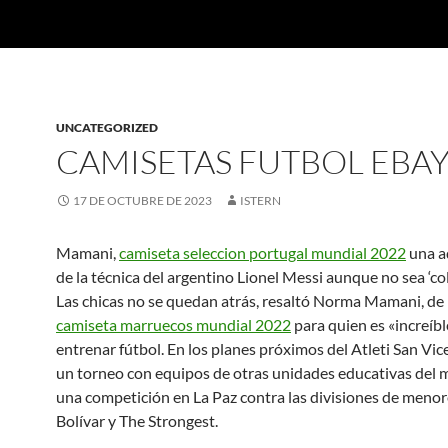
UNCATEGORIZED
CAMISETAS FUTBOL EBA
17 DE OCTUBRE DE 2023
ISTERN
Mamani,
camiseta seleccion portugal mundial 2022
una a
de la técnica del argentino Lionel Messi aunque no sea ‘co
Las chicas no se quedan atrás, resaltó Norma Mamani, de 
camiseta marruecos mundial 2022
para quien es «increíb
entrenar fútbol. En los planes próximos del Atleti San Vic
un torneo con equipos de otras unidades educativas del m
una competición en La Paz contra las divisiones de menor
Bolívar y The Strongest.