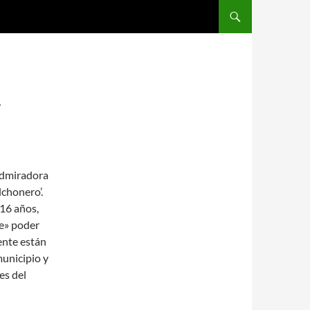
SALTAR AL CONTENIDO
Y
dmiradora
lchonero’.
16 años,
le» poder
ente están
unicipio y
es del