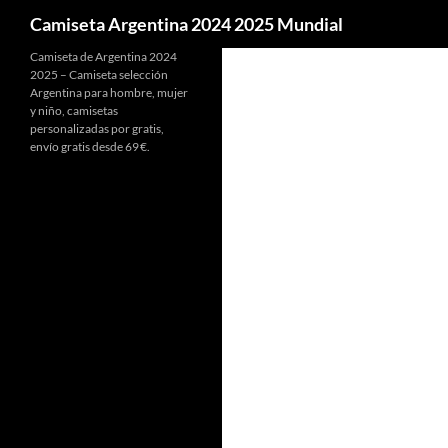
Buscar
Camiseta Argentina 2024 2025 Mundial
Camiseta de Argentina 2024
2025 – Camiseta selección
Argentina para hombre, mujer
y niño, camisetas
personalizadas por gratis,
envío gratis desde 69 €.