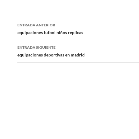
Navegación
ENTRADA ANTERIOR
de
equipaciones futbol niños replicas
entradas
ENTRADA SIGUIENTE
equipaciones deportivas en madrid