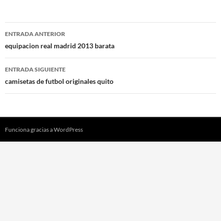
Navegación
ENTRADA ANTERIOR
de
equipacion real madrid 2013 barata
entradas
ENTRADA SIGUIENTE
camisetas de futbol originales quito
Funciona gracias a WordPress