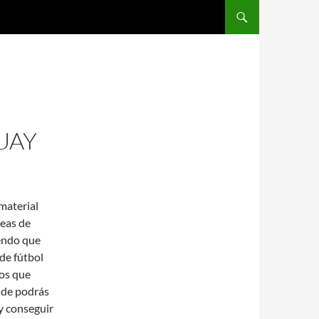
SALTAR AL CONTENIDO
UAY
material
deas de
endo que
de fútbol
mos que
nde podrás
y conseguir