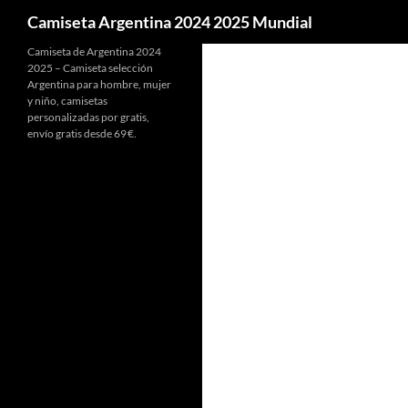
Buscar
Camiseta Argentina 2024 2025 Mundial
Camiseta de Argentina 2024
2025 – Camiseta selección
Argentina para hombre, mujer
y niño, camisetas
personalizadas por gratis,
envío gratis desde 69 €.