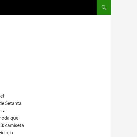
SALTAR AL CONTENIDO
el
de Setanta
eta
 moda que
73: camiseta
icio, te