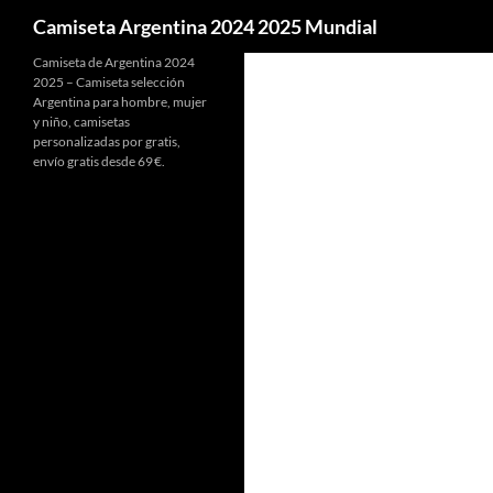
Buscar
Camiseta Argentina 2024 2025 Mundial
Camiseta de Argentina 2024
2025 – Camiseta selección
Argentina para hombre, mujer
y niño, camisetas
personalizadas por gratis,
envío gratis desde 69 €.