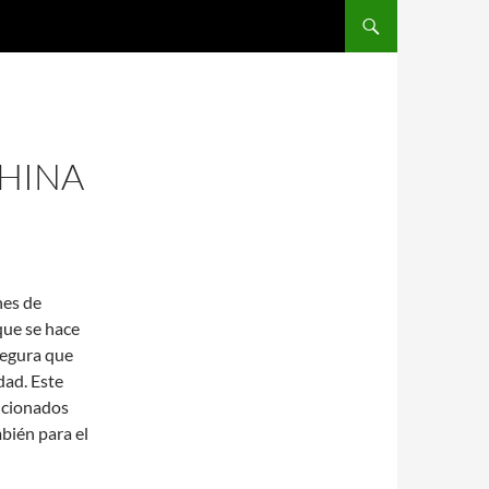
SALTAR AL CONTENIDO
CHINA
nes de
que se hace
segura que
dad. Este
icionados
mbién para el