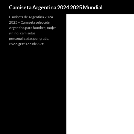
Buscar
Camiseta Argentina 2024 2025 Mundial
Camiseta de Argentina 2024
2025 – Camiseta selección
Argentina para hombre, mujer
y niño, camisetas
personalizadas por gratis,
envío gratis desde 69 €.