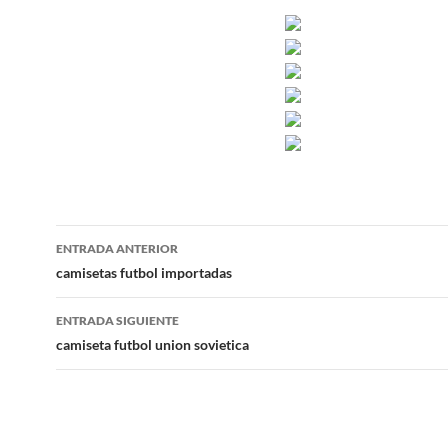
Navegación
ENTRADA ANTERIOR
de
camisetas futbol importadas
entradas
ENTRADA SIGUIENTE
camiseta futbol union sovietica