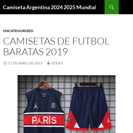
Buscar
Camiseta Argentina 2024 2025 Mundial
SALTAR
AL
CONTENIDO
UNCATEGORIZED
CAMISETAS DE FUTBOL
BARATAS 2019
17 DE ABRIL DE 2023
ISTERN