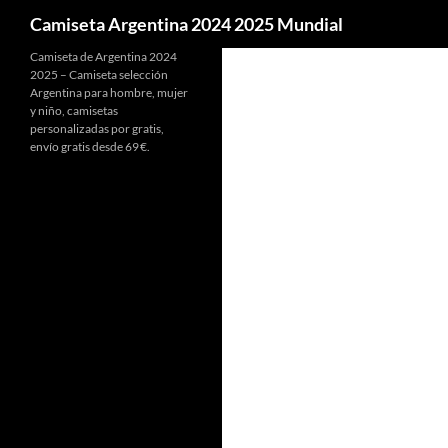
Buscar
Camiseta Argentina 2024 2025 Mundial
Camiseta de Argentina 2024
2025 – Camiseta selección
Argentina para hombre, mujer
y niño, camisetas
personalizadas por gratis,
envío gratis desde 69 €.