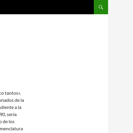
SALTAR AL CONTENIDO
co tantos».
onados de la
diente a la
90, sería
 de los
nomenclatura