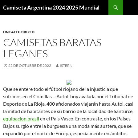
Buscar
Camiseta Argentina 2024 2025 Mundial
SALTAR
AL
CONTENIDO
UNCATEGORIZED
CAMISETAS BARATAS
LEGANES
22 DE OCTUBRE DE 2022
ISTERN
Que se entere todo el fútbol riojano de la injusticia que
sufrimos en el Comillas – Autol, hoy avalada por el Tribunal de
Deporte de La Rioja. 400 aficionados viajarán hasta Autol, casi
la mitad de habitantes de su barrio de la localidad de Santurce,
equipacion brasil
en el País Vasco. En contraste, en los Países
Bajos surgió entre la burguesía una moda más austera, que se
expandió por el norte de Europa, especialmente en ámbitos