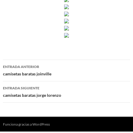
Navegación
ENTRADA ANTERIOR
de
camisetas baratas joinville
entradas
ENTRADA SIGUIENTE
camisetas baratas jorge lorenzo
Funciona gracias a WordPress