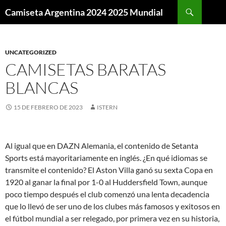
Buscar
Camiseta Argentina 2024 2025 Mundial
SALTAR
AL
CONTENIDO
UNCATEGORIZED
CAMISETAS BARATAS
BLANCAS
15 DE FEBRERO DE 2023
ISTERN
Al igual que en DAZN Alemania, el contenido de Setanta
Sports está mayoritariamente en inglés. ¿En qué idiomas se
transmite el contenido? El Aston Villa ganó su sexta Copa en
1920 al ganar la final por 1-0 al Huddersfield Town, aunque
poco tiempo después el club comenzó una lenta decadencia
que lo llevó de ser uno de los clubes más famosos y exitosos en
el fútbol mundial a ser relegado, por primera vez en su historia,