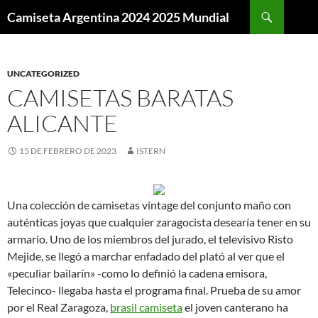
Buscar
Camiseta Argentina 2024 2025 Mundial
SALTAR
AL
CONTENIDO
UNCATEGORIZED
CAMISETAS BARATAS
ALICANTE
15 DE FEBRERO DE 2023
ISTERN
Una colección de camisetas vintage del conjunto maño con
auténticas joyas que cualquier zaragocista desearía tener en su
armario. Uno de los miembros del jurado, el televisivo Risto
Mejide, se llegó a marchar enfadado del plató al ver que el
«peculiar bailarín» -como lo definió la cadena emisora,
Telecinco- llegaba hasta el programa final. Prueba de su amor
por el Real Zaragoza,
brasil camiseta
el joven canterano ha